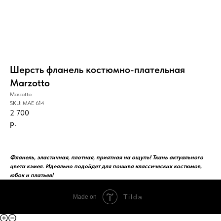
Шерсть фланель костюмно-плательная
Marzotto
Marzotto
SKU:
MAE 614
2 700
р.
BUY NOW
Фланель, эластичная, плотная, приятная на ощупь! Ткань актуального
цвета кэмел. Идеально подойдет для пошива классических костюмов,
юбок и платьев!
Tilda
Made on