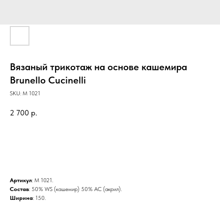
Вязаный трикотаж на основе кашемира
Brunello Cucinelli
SKU:
M 1021
2 700
р.
BUY NOW
Артикул
: M 1021.
Состав
: 50% WS (кашемир) 50% AC (акрил).
Ширина
: 150.