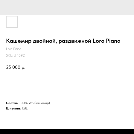
Кашемир двойной, раздвижной Loro Piana
Loro Piana
SKU:
U 1092
25 000
р.
BUY NOW
Состав
: 100% WS (кашемир).
Ширина
: 158.