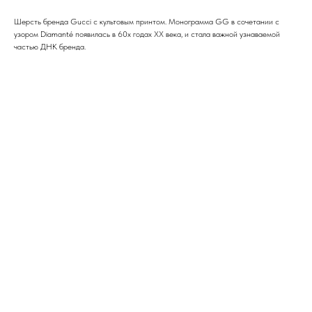
Шерсть бренда Gucci с культовым принтом. Монограмма GG в сочетании с
узором Diamanté появилась в 60х годах XX века, и стала важной узнаваемой
частью ДНК бренда.