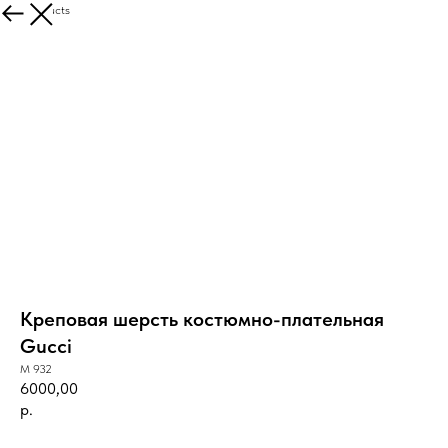
More products
Креповая шерсть костюмно-плательная
Gucci
M 932
6000,00
р.
BUY NOW