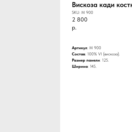
Вискоза кади кос
SKU:
M 900
2 800
р.
BUY NOW
Артикул
: M 900
Состав
: 100% VI (вискоза).
Размер панели
: 125.
Ширина
: 145.