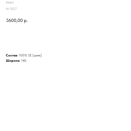
Marni
M 1027
3600,00
р.
BUY NOW
Состав
: 100% SE (шелк).
Ширина
: 140.