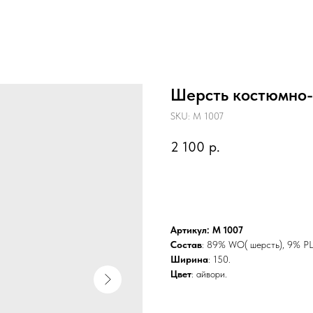
Шерсть костюмно-
SKU:
M 1007
2 100
р.
BUY NOW
Артикул: M 1007
Состав
: 89% WO( шерсть), 9% PL
Ширина
: 150.
Цвет
: айвори.