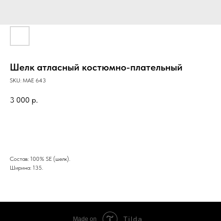
Шелк атласный костюмно-плательный
SKU:
MAE 643
3 000
р.
BUY NOW
Состав: 100% SE (шелк).
Ширина: 135.
Tilda
Made on