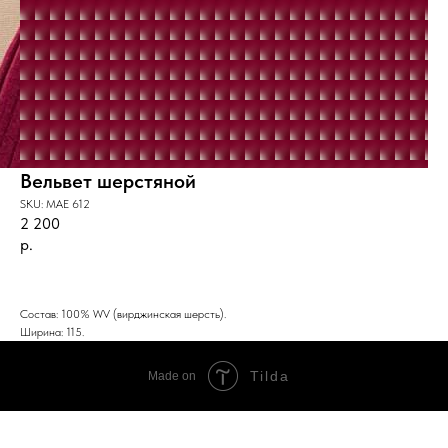
Вельвет шерстяной
SKU:
MAE 612
2 200
р.
BUY NOW
Состав: 100% WV (вирджинская шерсть).
Ширина: 115.
Tilda
Made on