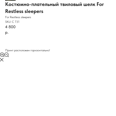
Костюмно-плательный твиловый шелк For
Restless sleepers
For Restless sleepers
SKU:
C 731
4 800
р.
BUY NOW
Принт расположен горизонтально!