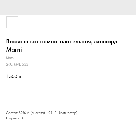
Вискоза костюмно-плательная, жаккард
Marni
Marni
SKU:
MAE 633
1 500
р.
BUY NOW
Состав: 60% VI (вискоза), 40% PL (полиэстер).
Ширина: 140.